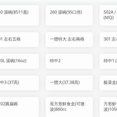
50 湯碗(8511蓋)
260 湯碗(95口徑)
502A 
(MQ)
01 左右五格
一體特大 左右兩格
301 
20L 湯碗(16oz)
特中2
特中1 
中3 (37高)
一體大(37.38高)
飯菜盒(
202圓扁碗
長方形鮮食盒(可微
方形鮮
波)860cc
波)105