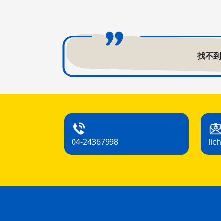
找不
04-24367998
lic