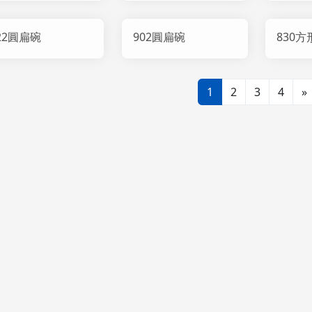
22圓扁碗
902圓扁碗
830方
1
2
3
4
»