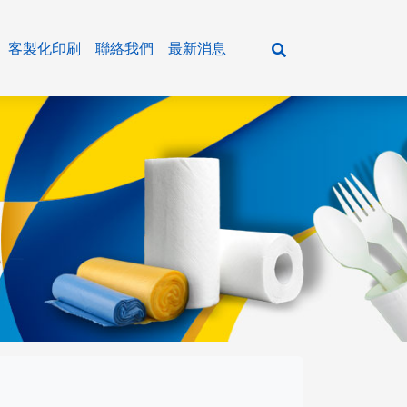
客製化印刷
聯絡我們
最新消息
活百貨
紙製 餐盒/湯碗
餐飲通用主食&五穀雜糧
各式紙巾
紙製 飲料咖啡杯/冰淇淋杯
餐飲通用油品&米酒
清潔用品
牛皮材質系列
餐飲通用粉類
廚房用品
輕食盒 / 美式外帶盒
餐飲通用調味醬料
瓶裝水系列
樂好扣餐盒系列
餐飲通用調味粉
大抽、平版衛生紙
垃圾袋系列
環保植纖系列
農特產品&乾貨系列
小抽、單抽衛生紙
潔品系列
塑膠容器系列
抹醬&冰品原料系列
擦手紙、捲筒衛生紙
商務會議餐盒、日式餐盒
餐巾紙、濕紙巾
醬油&油膏系列
新光系列
主食系列
米酒系列
各式粉類
農特產品
年菜盒系列
調味醬料系列
小磨坊系列
五穀雜糧
油品系列
糖&鹽
乾貨
鋁箔系列
蕃茄醬&甜辣醬系列
飛機牌系列
罐頭食品
各式餐具、周邊用品
香油&黑麻油&辣油&花椒油系列
飛馬牌系列
其他
單格 紙製餐盒
塑膠 餐盒/透明蓋
牛皮 餐盒
輕食盒
餐盒/便當盒
飲料杯
植纖 餐盒
塑膠提袋&紙袋&夾鏈袋系列
醋品系列
味精味素專區
多格 紙製餐盒
塑膠 湯碗/碗蓋
牛皮 湯碗
開窗 輕食盒
防漏碗
冷熱共用杯
植纖 碗/盤
沙茶醬系列
其他系列
紙製 餐盒底/餐盒蓋
塑膠 飲料杯/杯蓋
牛皮 圓扁碗/方形碗
直立 美式外帶盒
年菜系列
單層咖啡杯
其他系列
紙製 湯碗/塑膠蓋/中層內襯
塑膠 可微波餐盒(PP)
牛皮 壽司點心盒
橫式 美式外帶盒
沙拉點心盒
雙層咖啡杯
紙製 扁碗/方形碗/中層內襯
塑膠 透明食品包裝盒(OPS)
牛皮 美式外帶盒
牛皮 美式外帶盒
壽司盒
瓦楞橫紋杯
可微波鮮食盒(統一超商專用)
塑膠 透明花型沙拉碗(PET)
耐凍盒
冰淇淋杯
塑膠 方型蔬食容器(PET )
生物可分解盒
薯條杯
塑膠 扣式蔬果點心盒(PET)
塑膠 醬料杯(PP)