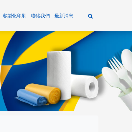
客製化印刷
聯絡我們
最新消息
活百貨
紙製 餐盒/湯碗
餐飲通用主食&五穀雜糧
各式紙巾
紙製 飲料咖啡杯/冰淇淋杯
餐飲通用油品&米酒
清潔用品
牛皮材質系列
餐飲通用粉類
廚房用品
輕食盒 / 美式外帶盒
餐飲通用調味醬料
瓶裝水系列
樂好扣餐盒系列
餐飲通用調味粉
大抽、平版衛生紙
垃圾袋系列
環保植纖系列
農特產品&乾貨系列
小抽、單抽衛生紙
潔品系列
塑膠容器系列
抹醬&冰品原料系列
擦手紙、捲筒衛生紙
商務會議餐盒、日式餐盒
餐巾紙、濕紙巾
醬油&油膏系列
新光系列
主食系列
米酒系列
各式粉類
農特產品
年菜盒系列
調味醬料系列
小磨坊系列
五穀雜糧
油品系列
糖&鹽
乾貨
鋁箔系列
蕃茄醬&甜辣醬系列
飛機牌系列
罐頭食品
各式餐具、周邊用品
香油&黑麻油&辣油&花椒油系列
飛馬牌系列
其他
單格 紙製餐盒
塑膠 餐盒/透明蓋
牛皮 餐盒
輕食盒
餐盒/便當盒
飲料杯
植纖 餐盒
塑膠提袋&紙袋&夾鏈袋系列
醋品系列
味精味素專區
多格 紙製餐盒
塑膠 湯碗/碗蓋
牛皮 湯碗
開窗 輕食盒
防漏碗
冷熱共用杯
植纖 碗/盤
沙茶醬系列
其他系列
紙製 餐盒底/餐盒蓋
塑膠 飲料杯/杯蓋
牛皮 圓扁碗/方形碗
直立 美式外帶盒
年菜系列
單層咖啡杯
其他系列
紙製 湯碗/塑膠蓋/中層內襯
塑膠 可微波餐盒(PP)
牛皮 壽司點心盒
橫式 美式外帶盒
沙拉點心盒
雙層咖啡杯
紙製 扁碗/方形碗/中層內襯
塑膠 透明食品包裝盒(OPS)
牛皮 美式外帶盒
牛皮 美式外帶盒
壽司盒
瓦楞橫紋杯
可微波鮮食盒(統一超商專用)
塑膠 透明花型沙拉碗(PET)
耐凍盒
冰淇淋杯
塑膠 方型蔬食容器(PET )
生物可分解盒
薯條杯
塑膠 扣式蔬果點心盒(PET)
塑膠 醬料杯(PP)