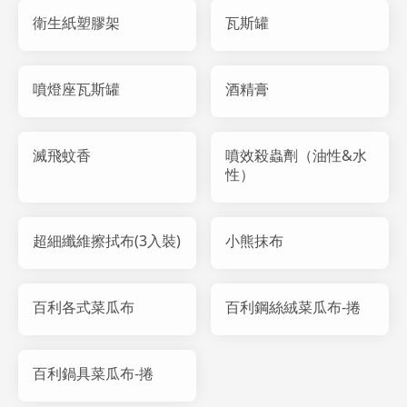
衛生紙塑膠架
瓦斯罐
噴燈座瓦斯罐
酒精膏
滅飛蚊香
噴效殺蟲劑（油性&水
性）
超細纖維擦拭布(3入裝)
小熊抹布
百利各式菜瓜布
百利鋼絲絨菜瓜布-捲
百利鍋具菜瓜布-捲