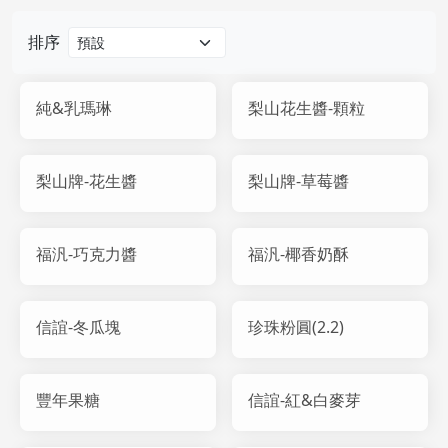
排序
純&乳瑪琳
梨山花生醬-顆粒
梨山牌-花生醬
梨山牌-草莓醬
福汎-巧克力醬
福汎-椰香奶酥
信誼-冬瓜塊
珍珠粉圓(2.2)
豐年果糖
信誼-紅&白麥芽