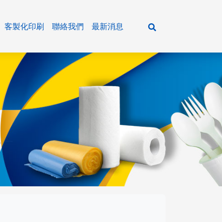
客製化印刷
聯絡我們
最新消息
活百貨
紙製 餐盒/湯碗
餐飲通用主食&五穀雜糧
各式紙巾
紙製 飲料咖啡杯/冰淇淋杯
餐飲通用油品&米酒
清潔用品
牛皮材質系列
餐飲通用粉類
廚房用品
輕食盒 / 美式外帶盒
餐飲通用調味醬料
瓶裝水系列
樂好扣餐盒系列
餐飲通用調味粉
大抽、平版衛生紙
垃圾袋系列
環保植纖系列
農特產品&乾貨系列
小抽、單抽衛生紙
潔品系列
塑膠容器系列
抹醬&冰品原料系列
擦手紙、捲筒衛生紙
商務會議餐盒、日式餐盒
餐巾紙、濕紙巾
醬油&油膏系列
新光系列
主食系列
米酒系列
各式粉類
農特產品
年菜盒系列
調味醬料系列
小磨坊系列
五穀雜糧
油品系列
糖&鹽
乾貨
鋁箔系列
蕃茄醬&甜辣醬系列
飛機牌系列
罐頭食品
各式餐具、周邊用品
香油&黑麻油&辣油&花椒油系列
飛馬牌系列
其他
單格 紙製餐盒
塑膠 餐盒/透明蓋
牛皮 餐盒
輕食盒
餐盒/便當盒
飲料杯
植纖 餐盒
塑膠提袋&紙袋&夾鏈袋系列
醋品系列
味精味素專區
多格 紙製餐盒
塑膠 湯碗/碗蓋
牛皮 湯碗
開窗 輕食盒
防漏碗
冷熱共用杯
植纖 碗/盤
沙茶醬系列
其他系列
紙製 餐盒底/餐盒蓋
塑膠 飲料杯/杯蓋
牛皮 圓扁碗/方形碗
直立 美式外帶盒
年菜系列
單層咖啡杯
其他系列
紙製 湯碗/塑膠蓋/中層內襯
塑膠 可微波餐盒(PP)
牛皮 壽司點心盒
橫式 美式外帶盒
沙拉點心盒
雙層咖啡杯
紙製 扁碗/方形碗/中層內襯
塑膠 透明食品包裝盒(OPS)
牛皮 美式外帶盒
牛皮 美式外帶盒
壽司盒
瓦楞橫紋杯
可微波鮮食盒(統一超商專用)
塑膠 透明花型沙拉碗(PET)
耐凍盒
冰淇淋杯
塑膠 方型蔬食容器(PET )
生物可分解盒
薯條杯
塑膠 扣式蔬果點心盒(PET)
塑膠 醬料杯(PP)