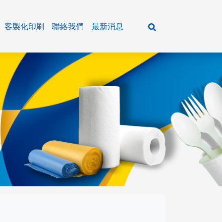
客製化印刷
聯絡我們
最新消息
活百貨
紙製 餐盒/湯碗
餐飲通用主食&五穀雜糧
各式紙巾
紙製 飲料咖啡杯/冰淇淋杯
餐飲通用油品&米酒
清潔用品
牛皮材質系列
餐飲通用粉類
廚房用品
輕食盒 / 美式外帶盒
餐飲通用調味醬料
瓶裝水系列
樂好扣餐盒系列
餐飲通用調味粉
大抽、平版衛生紙
垃圾袋系列
環保植纖系列
農特產品&乾貨系列
小抽、單抽衛生紙
潔品系列
塑膠容器系列
抹醬&冰品原料系列
擦手紙、捲筒衛生紙
商務會議餐盒、日式餐盒
餐巾紙、濕紙巾
醬油&油膏系列
新光系列
主食系列
米酒系列
各式粉類
農特產品
年菜盒系列
調味醬料系列
小磨坊系列
五穀雜糧
油品系列
糖&鹽
乾貨
鋁箔系列
蕃茄醬&甜辣醬系列
飛機牌系列
罐頭食品
各式餐具、周邊用品
香油&黑麻油&辣油&花椒油系列
飛馬牌系列
其他
單格 紙製餐盒
塑膠 餐盒/透明蓋
牛皮 餐盒
輕食盒
餐盒/便當盒
飲料杯
植纖 餐盒
塑膠提袋&紙袋&夾鏈袋系列
醋品系列
味精味素專區
多格 紙製餐盒
塑膠 湯碗/碗蓋
牛皮 湯碗
開窗 輕食盒
防漏碗
冷熱共用杯
植纖 碗/盤
沙茶醬系列
其他系列
紙製 餐盒底/餐盒蓋
塑膠 飲料杯/杯蓋
牛皮 圓扁碗/方形碗
直立 美式外帶盒
年菜系列
單層咖啡杯
其他系列
紙製 湯碗/塑膠蓋/中層內襯
塑膠 可微波餐盒(PP)
牛皮 壽司點心盒
橫式 美式外帶盒
沙拉點心盒
雙層咖啡杯
紙製 扁碗/方形碗/中層內襯
塑膠 透明食品包裝盒(OPS)
牛皮 美式外帶盒
牛皮 美式外帶盒
壽司盒
瓦楞橫紋杯
可微波鮮食盒(統一超商專用)
塑膠 透明花型沙拉碗(PET)
耐凍盒
冰淇淋杯
塑膠 方型蔬食容器(PET )
生物可分解盒
薯條杯
塑膠 扣式蔬果點心盒(PET)
塑膠 醬料杯(PP)