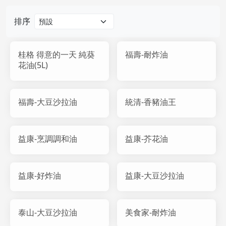
排序
桂格 得意的一天 純葵
福壽-耐炸油
花油(5L)
福壽-大豆沙拉油
統清-香豬油王
益康-烹調調和油
益康-芥花油
益康-好炸油
益康-大豆沙拉油
泰山-大豆沙拉油
美食家-耐炸油