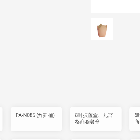
PA-N085 (炸雞桶)
8吋披薩盒、九宮
6
格商務餐盒
商