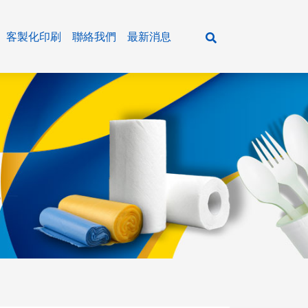
客製化印刷
聯絡我們
最新消息
活百貨
紙製 餐盒/湯碗
餐飲通用主食&五穀雜糧
各式紙巾
紙製 飲料咖啡杯/冰淇淋杯
餐飲通用油品&米酒
清潔用品
牛皮材質系列
餐飲通用粉類
廚房用品
輕食盒 / 美式外帶盒
餐飲通用調味醬料
瓶裝水系列
樂好扣餐盒系列
餐飲通用調味粉
大抽、平版衛生紙
垃圾袋系列
環保植纖系列
農特產品&乾貨系列
小抽、單抽衛生紙
潔品系列
塑膠容器系列
抹醬&冰品原料系列
擦手紙、捲筒衛生紙
商務會議餐盒、日式餐盒
餐巾紙、濕紙巾
醬油&油膏系列
新光系列
主食系列
米酒系列
各式粉類
農特產品
年菜盒系列
調味醬料系列
小磨坊系列
五穀雜糧
油品系列
糖&鹽
乾貨
鋁箔系列
蕃茄醬&甜辣醬系列
飛機牌系列
罐頭食品
各式餐具、周邊用品
香油&黑麻油&辣油&花椒油系列
飛馬牌系列
其他
單格 紙製餐盒
塑膠 餐盒/透明蓋
牛皮 餐盒
輕食盒
餐盒/便當盒
飲料杯
植纖 餐盒
塑膠提袋&紙袋&夾鏈袋系列
醋品系列
味精味素專區
多格 紙製餐盒
塑膠 湯碗/碗蓋
牛皮 湯碗
開窗 輕食盒
防漏碗
冷熱共用杯
植纖 碗/盤
沙茶醬系列
其他系列
紙製 餐盒底/餐盒蓋
塑膠 飲料杯/杯蓋
牛皮 圓扁碗/方形碗
直立 美式外帶盒
年菜系列
單層咖啡杯
其他系列
紙製 湯碗/塑膠蓋/中層內襯
塑膠 可微波餐盒(PP)
牛皮 壽司點心盒
橫式 美式外帶盒
沙拉點心盒
雙層咖啡杯
紙製 扁碗/方形碗/中層內襯
塑膠 透明食品包裝盒(OPS)
牛皮 美式外帶盒
牛皮 美式外帶盒
壽司盒
瓦楞橫紋杯
可微波鮮食盒(統一超商專用)
塑膠 透明花型沙拉碗(PET)
耐凍盒
冰淇淋杯
塑膠 方型蔬食容器(PET )
生物可分解盒
薯條杯
塑膠 扣式蔬果點心盒(PET)
塑膠 醬料杯(PP)