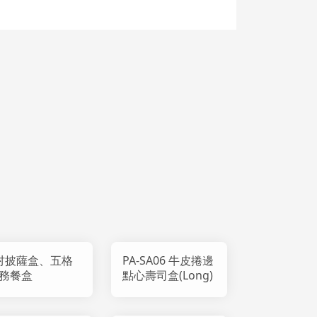
吋披薩盒、五格
PA-SA06 牛皮捲邊
務餐盒
點心壽司盒(Long)