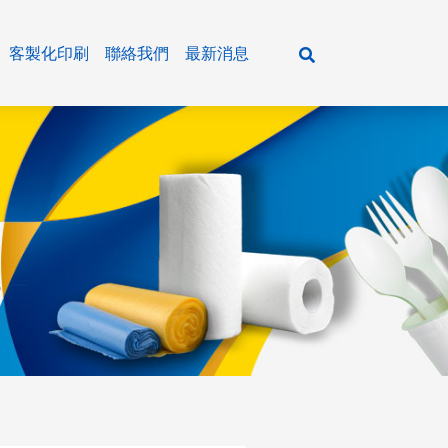
客製化印刷
聯絡我們
最新消息
活百貨
紙製 餐盒/湯碗
餐飲通用主食&五穀雜糧
各式紙巾
紙製 飲料咖啡杯/冰淇淋杯
餐飲通用油品&米酒
清潔用品
牛皮材質系列
餐飲通用粉類
廚房用品
輕食盒 / 美式外帶盒
餐飲通用調味醬料
瓶裝水系列
樂好扣餐盒系列
餐飲通用調味粉
大抽、平版衛生紙
垃圾袋系列
環保植纖系列
農特產品&乾貨系列
小抽、單抽衛生紙
潔品系列
塑膠容器系列
抹醬&冰品原料系列
擦手紙、捲筒衛生紙
商務會議餐盒、日式餐盒
餐巾紙、濕紙巾
醬油&油膏系列
新光系列
主食系列
米酒系列
各式粉類
農特產品
年菜盒系列
調味醬料系列
小磨坊系列
五穀雜糧
油品系列
糖&鹽
乾貨
鋁箔系列
蕃茄醬&甜辣醬系列
飛機牌系列
罐頭食品
各式餐具、周邊用品
香油&黑麻油&辣油&花椒油系列
飛馬牌系列
其他
單格 紙製餐盒
塑膠 餐盒/透明蓋
牛皮 餐盒
輕食盒
餐盒/便當盒
飲料杯
植纖 餐盒
塑膠提袋&紙袋&夾鏈袋系列
醋品系列
味精味素專區
多格 紙製餐盒
塑膠 湯碗/碗蓋
牛皮 湯碗
開窗 輕食盒
防漏碗
冷熱共用杯
植纖 碗/盤
沙茶醬系列
其他系列
紙製 餐盒底/餐盒蓋
塑膠 飲料杯/杯蓋
牛皮 圓扁碗/方形碗
直立 美式外帶盒
年菜系列
單層咖啡杯
其他系列
紙製 湯碗/塑膠蓋/中層內襯
塑膠 可微波餐盒(PP)
牛皮 壽司點心盒
橫式 美式外帶盒
沙拉點心盒
雙層咖啡杯
紙製 扁碗/方形碗/中層內襯
塑膠 透明食品包裝盒(OPS)
牛皮 美式外帶盒
牛皮 美式外帶盒
壽司盒
瓦楞橫紋杯
可微波鮮食盒(統一超商專用)
塑膠 透明花型沙拉碗(PET)
耐凍盒
冰淇淋杯
塑膠 方型蔬食容器(PET )
生物可分解盒
薯條杯
塑膠 扣式蔬果點心盒(PET)
塑膠 醬料杯(PP)